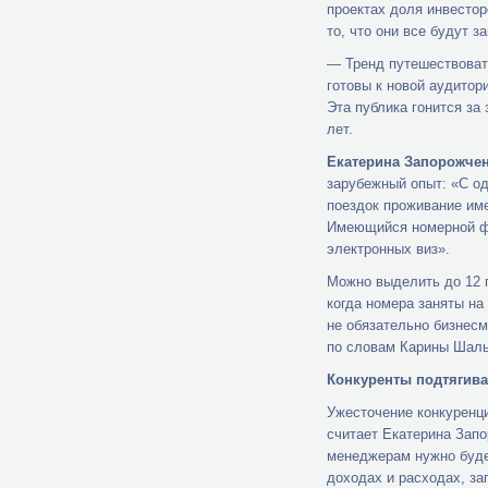
проектах доля инвестор
то, что они все будут 
— Тренд путешествовать
готовы к новой аудитор
Эта публика гонится за
лет.
Екатерина Запорожчен
зарубежный опыт: «С од
поездок проживание име
Имеющийся номерной фо
электронных виз».
Можно выделить до 12 п
когда номера заняты на
не обязательно бизнесм
по словам Карины Шальн
Конкуренты подтягив
Ужесточение конкуренц
считает Екатерина Запо
менеджерам нужно буде
доходах и расходах, за