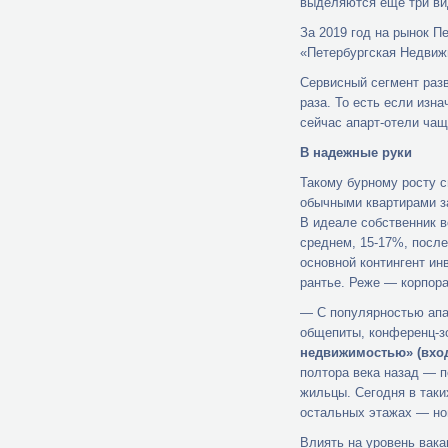
выделяются еще три вид
За 2019 год на рынок П
«Петербургская Недвижи
Сервисный сегмент разв
раза. То есть если изн
сейчас апарт-отели чащ
В надежные руки
Такому бурному росту с
обычными квартирами з
В идеале собственник в
среднем, 15-17%, после
основной контингент ин
рантье. Реже — корпор
— С популярностью апа
общепиты, конференц-з
недвижимостью» (вход
полтора века назад — 
жильцы. Сегодня в таки
остальных этажах — но
Влиять на уровень вака