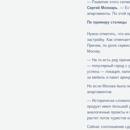
— Развитие этого сегме
Сергей Мохнарь
. — Ес
апартаменты. По этой п
По примеру столицы
Нужно отметить, что из
застройку. Как отмечае
Причем, по доле серви
Москву.
— На то есть ряд прич
— популярный город с 
успеха — локация, нали
за мебель и пакет аренд
Но если Москва была пи
апартаментов.
— Исторически сложилос
продукт имел большой у
аналогичные проекты и 
растет поток туристов к
Сейчас соотношение сде