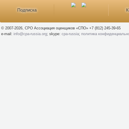
Подписка
К
© 2007-2026, СРО Ассоциация оценщиков «СПО» +7 (812) 245-39-65
e-mail:
info@cpa-russia.org
; skype:
cpa-russia
;
политика конфиденциальн