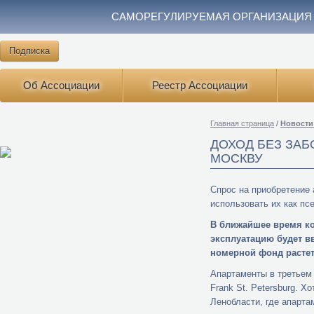
САМОРЕГУЛИРУЕМАЯ ОРГАНИЗАЦИЯ
Подписка
Об Ассоциации
Реестр Ассоциации
Главная страница
/
Новости
ДОХОД БЕЗ ЗАБ
МОСКВУ
Спрос на приобретение 
использовать их как пс
В ближайшее время кон
эксплуатацию будет в
номерной фонд растет
Апартаменты в третьем 
Frank St. Petersburg. 
Ленобласти, где апарта