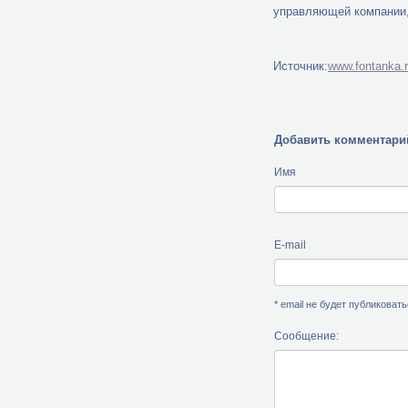
управляющей компании, 
Источник:
www.fontanka.r
Добавить комментари
Имя
E-mail
* email не будет публиковат
Сообщение: