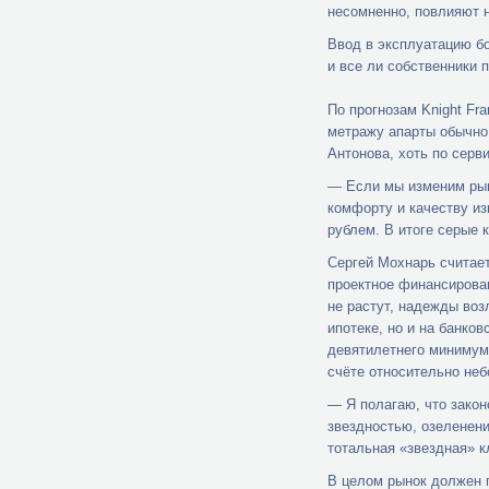
несомненно, повлияют 
Ввод в эксплуатацию бо
и все ли собственники 
По прогнозам Knight Fr
метражу апарты обычно 
Антонова, хоть по серв
— Если мы изменим рыно
комфорту и качеству и
рублем. В итоге серые 
Сергей Мохнарь считает
проектное финансирова
не растут, надежды воз
ипотеке, но и на банко
девятилетнего минимум
счёте относительно не
— Я полагаю, что закон
звездностью, озеленени
тотальная «звездная» к
В целом рынок должен 