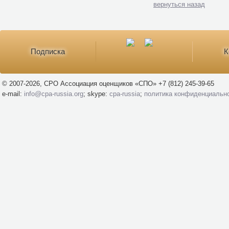
вернуться назад
Подписка
К
© 2007-2026, СРО Ассоциация оценщиков «СПО» +7 (812) 245-39-65
e-mail:
info@cpa-russia.org
; skype:
cpa-russia
;
политика конфиденциальн