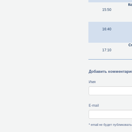
К
15:50
16:40
С
17:10
Добавить комментари
Имя
E-mail
* email не будет публиковат