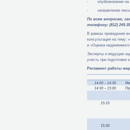
- опубликование на 
- направление письма 
По всем вопросам, с
телефону: (812) 245-39
В рамках проведения в
консультация на тему:
и «Оценка недвижимого
Эксперты и ведущие оц
учесть при подготовке к
Регламент работы мер
14:00 – 14:30
Ре
14:30 – 15:00
Пр
15:15
15:30