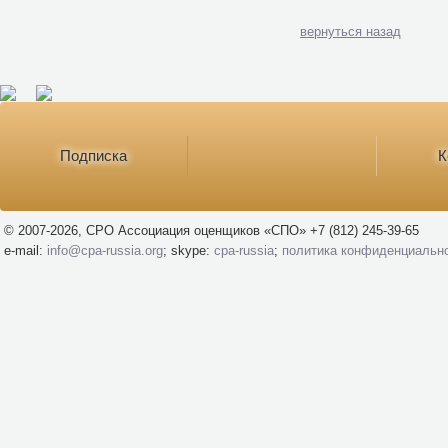
вернуться назад
Подписка
К
© 2007-2026, СРО Ассоциация оценщиков «СПО» +7 (812) 245-39-65
e-mail:
info@cpa-russia.org
; skype:
cpa-russia
;
политика конфиденциальн