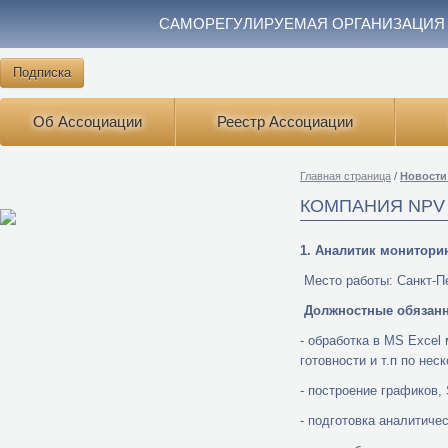
САМОРЕГУЛИРУЕМАЯ ОРГАНИЗАЦИЯ
Подписка
Об Ассоциации
Реестр Ассоциации
Главная страница
/
Новости
КОМПАНИЯ NPV
1. Аналитик монитори
Место работы: Санкт-Пе
Должностные обязанн
- обработка в MS Excel
готовности и т.п по не
- построение графиков, 
- подготовка аналитиче