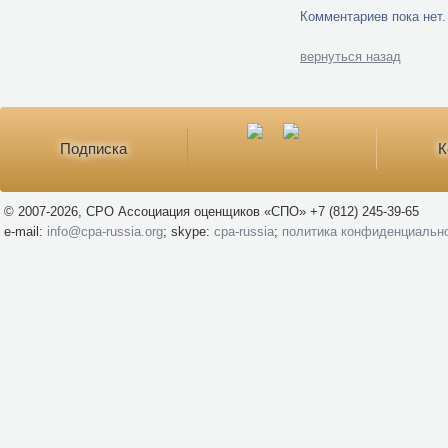
Комментариев пока нет.
вернуться назад
Подписка
К
© 2007-2026, СРО Ассоциация оценщиков «СПО» +7 (812) 245-39-65
e-mail:
info@cpa-russia.org
; skype:
cpa-russia
;
политика конфиденциальн