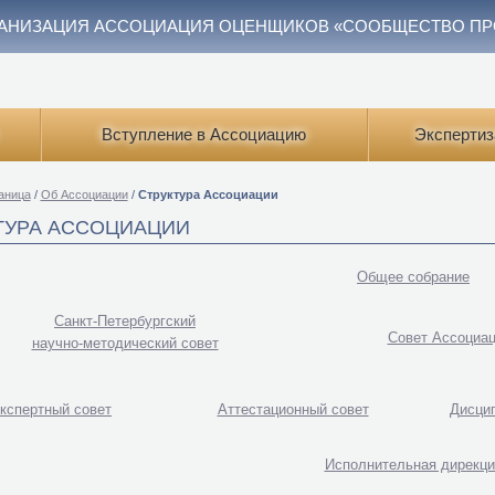
АНИЗАЦИЯ АССОЦИАЦИЯ ОЦЕНЩИКОВ «СООБЩЕСТВО П
Вступление в Ассоциацию
Экспертиз
аница
/
Об Ассоциации
/
Структура Ассоциации
ТУРА АССОЦИАЦИИ
Общее собрание
Санкт-Петербургский
Совет Ассоциа
научно-методический совет
кспертный совет
Аттестационный совет
Дисци
Исполнительная дирекци