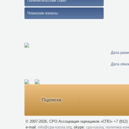
Попечительский совет
Членские взносы
Дата разм
Дата обно
Подписка
© 2007-2026, СРО Ассоциация оценщиков «СПО» +7 (812) 
e-mail:
info@cpa-russia.org
; skype:
cpa-russia
;
политика ко