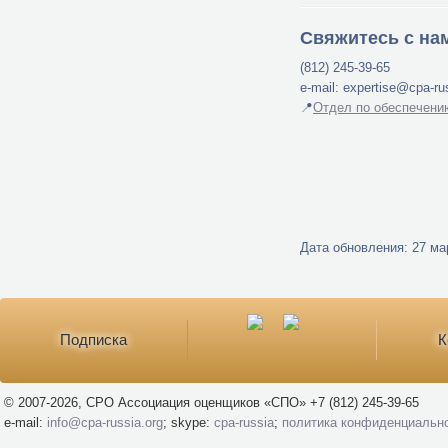
Свяжитесь с на
(812) 245-39-65
e-mail: expertise@cpa-ru
📍
Отдел по обеспечени
Дата обновления: 27 мар
Подписка
К
© 2007-2026, СРО Ассоциация оценщиков «СПО» +7 (812) 245-39-65
e-mail:
info@cpa-russia.org
; skype:
cpa-russia
;
политика конфиденциальн