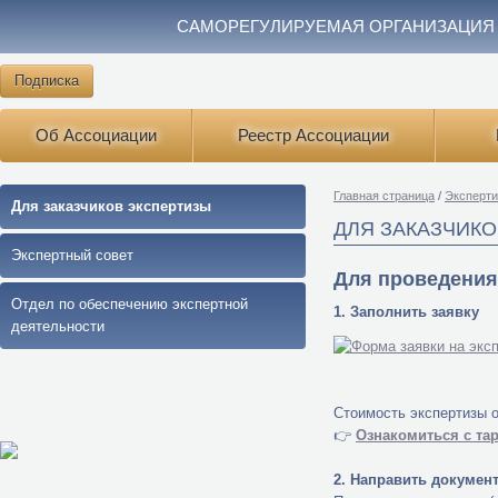
САМОРЕГУЛИРУЕМАЯ ОРГАНИЗАЦИЯ
Подписка
Об Ассоциации
Реестр Ассоциации
Главная страница
/
Эксперти
Для заказчиков экспертизы
ДЛЯ ЗАКАЗЧИК
Экспертный совет
Для проведения
Отдел по обеcпечению экспертной
1. Заполнить заявку
деятельности
Стоимость экспертизы 
👉
Ознакомиться с та
2. Направить докумен