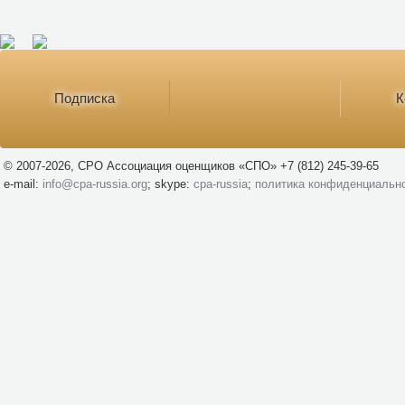
Подписка
К
© 2007-2026, СРО Ассоциация оценщиков «СПО» +7 (812) 245-39-65
e-mail:
info@cpa-russia.org
; skype:
cpa-russia
;
политика конфиденциальн