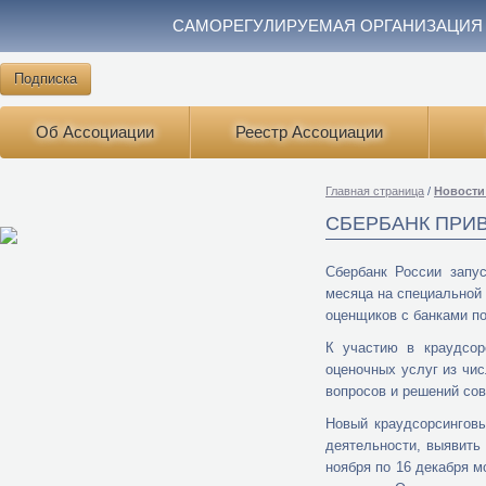
САМОРЕГУЛИРУЕМАЯ ОРГАНИЗАЦИЯ
Подписка
Об Ассоциации
Реестр Ассоциации
Главная страница
/
Новости
СБЕРБАНК ПРИ
Сбербанк России запу
месяца на специальной
оценщиков с банками п
К участию в краудсор
оценочных услуг из чи
вопросов и решений сов
Новый краудсорсингов
деятельности, выявить
ноября по 16 декабря 