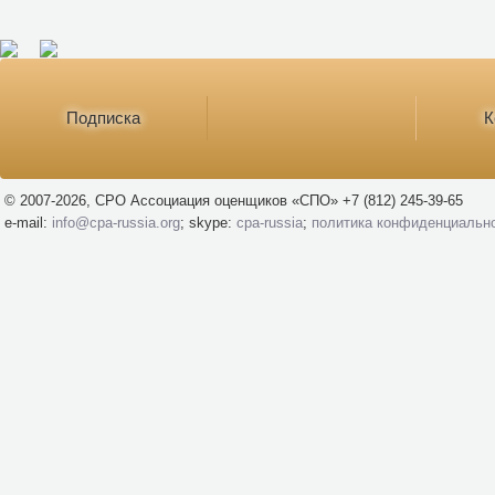
Подписка
К
© 2007-2026, СРО Ассоциация оценщиков «СПО» +7 (812) 245-39-65
e-mail:
info@cpa-russia.org
; skype:
cpa-russia
;
политика конфиденциальн