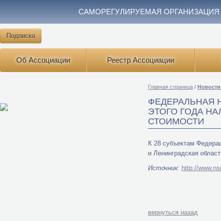
САМОРЕГУЛИРУЕМАЯ ОРГАНИЗАЦИЯ
Подписка
Об Ассоциации
Реестр Ассоциации
Главная страница
/
Новости
ФЕДЕРАЛЬНАЯ 
ЭТОГО ГОДА НА
СТОИМОСТИ
К 28 субъектам Федерац
и Ленинградская област
Источник:
http://www.n
вернуться назад