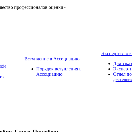
щество профессионалов оценки»
Экспертиза от
Вступление в Ассоциацию
Для зака
ной
Порядок вступления в
Экспертн
Ассоциацию
Отдел по
вок
деятельн
тября, Санкт-Петербург