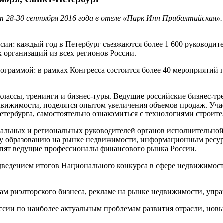
28-30 сентября 2016 года в отеле «Парк Инн Прибалтийская».
сии: каждый год в Петербург съезжаются более 1 600 руководит
х организаций из всех регионов России.
ограммой: в рамках Конгресса состоится более 40 мероприятий
р-классы, тренинги и бизнес-туры. Ведущие российские бизнес-
едвижимости, поделятся опытом увеличения объемов продаж. Уча
тербурга, самостоятельно ознакомиться с технологиями строит
еральных и региональных руководителей органов исполнительно
у образованию на рынке недвижимости, информационным ресурс
упят ведущие профессионалы финансового рынка России.
одведением итогов Национального конкурса в сфере недвижимос
вам риэлторского бизнеса, рекламе на рынке недвижимости, уп
ссии по наиболее актуальным проблемам развития отрасли, нов