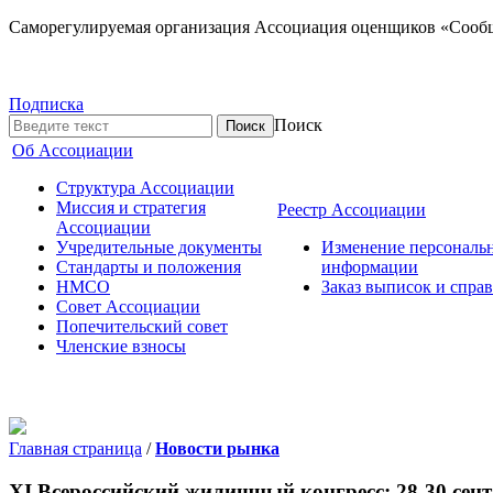
Саморегулируемая организация Ассоциация оценщиков «Сооб
Подписка
Поиск
Об Ассоциации
Структура Ассоциации
Миссия и стратегия
Реестр Ассоциации
Ассоциации
Учредительные документы
Изменение персональ
Стандарты и положения
информации
НМСО
Заказ выписок и спра
Совет Ассоциации
Попечительский совет
Членские взносы
Главная страница
/
Новости рынка
XI Всероссийский жилищный конгресс: 28-30 сен