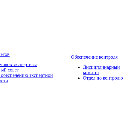
четов
Обеспечение контроля
зчиков экспертизы
Дисциплинарный
ый совет
комитет
 обеcпечению экспертной
Отдел по контролю
ости