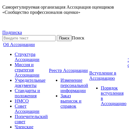
Саморегулируемая организация Ассоциация оценщиков
«Сообщество профессионалов оценки»
Подписка
Поиск
Об Ассоциации
Структура
Ассоциации
Миссия и
стратегия
Реестр Ассоциации
Вступление в
Ассоциации
Ассоциацию
Учредительные
Изменение
документы
персональной
Порядок
Стандарты и
информации
вступления
положения
Заказ
в
НМСО
выписок и
Ассоциацию
Совет
справок
Ассоциации
Попечительский
совет
Членские