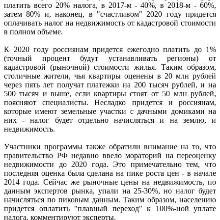
платить всего 20% налога, в 2017-м - 40%, в 2018-м - 60%,
затем 80% и, наконец, в "счастливом" 2020 году придется
оплачивать налог на недвижимость от кадастровой стоимости
в полном объеме.
К 2020 году россиянам придется ежегодно платить до 1%
(точный процент будут устанавливать регионы) от
кадастровой (рыночной) стоимости жилья. Таким образом,
столичные жители, чья квартиры оценены в 20 млн рублей
через пять лет получат платежки на 200 тысяч рублей, и на
500 тысяч и выше, если квартиры стоят от 50 млн рублей,
поясняют специалисты. Несладко придется и россиянам,
которые имеют земельные участки с дачными домиками на
них - налог будет отдельно начисляться и на землю, и
недвижимость.
Участники программы также обратили внимание на то, что
правительство РФ недавно ввело мораторий на переоценку
недвижимости до 2020 года. Это примечательно тем, что
последняя оценка была сделана на пике роста цен - в начале
2014 года. Сейчас же рыночные цены на недвижимость, по
данным экспертов рынка, упали на 25-30%, но налог будет
начисляться по пиковым данным. Таким образом, населению
придется оплатить "плавный переход" к 100%-ной уплате
налога, комментируют эксперты.