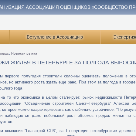
АНИЗАЦИЯ АССОЦИАЦИЯ ОЦЕНЩИКОВ «СООБЩЕСТВО П
Вступление в Ассоциацию
Экспертиз
аница
/
Новости рынка
ЖИ ЖИЛЬЯ В ПЕТЕРБУРГЕ ЗА ПОЛГОДА ВЫРОСЛИ
м первого полугодия строители склонны оценивать положение в отр
ков, но активного роста ждать еще рано. При этом за полгода в горо
ошлого года
на то что экономика в целом стагнирует, рынок недвижимости Петер
 ассоциации "Объединение строителей Санкт–Петербурга" Алексей Бе
, которое можно охарактеризовать как стабильно устойчивое. "По резул
ти наблюдается даже небольшой рост объемов продаж жилья по с
ует он.
ам компании "Главстрой–СПб", за I полугодие петербургские девело