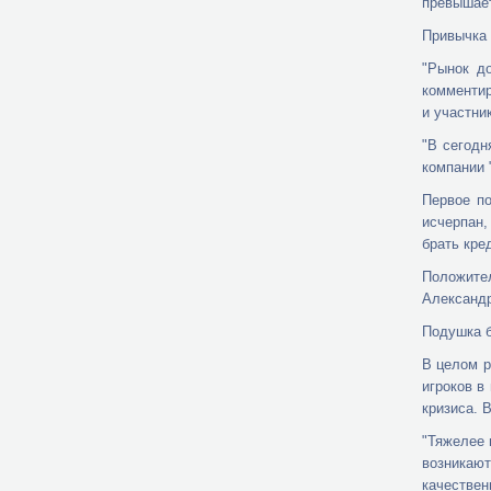
превышает
Привычка 
"Рынок д
комментир
и участни
"В сегодн
компании 
Первое по
исчерпан,
брать кре
Положите
Александ
Подушка б
В целом р
игроков в
кризиса. 
"Тяжелее 
возникаю
качествен