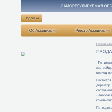
САМОРЕГУЛИРУЕМАЯ ОРГ
Подписка
Об Ассоциации
Реестр Ассоциации
Главная стр
ПРОДА
По итога
застройщи
период пр
Несмотря 
директор
состоянии
Леноблас
комментир
По оценк