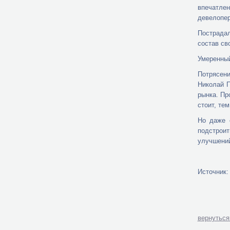
впечатле
девелопер
Пострадал
состав св
Умеренны
Потрясени
Николай П
рынка. Пр
стоит, те
Но даже 
подстрои
улучшени
Источник: 
вернуться