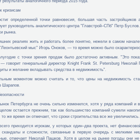
 результаты аналогичного периода 2015 года.
к кризисам
остиг определенной точки равновесия, большая часть застройщиков
ует руководитель аналитического центра "Главстрой–СПб" Петр Буслов
ки рынка.
яшних реалиях жить и работать более понятно, нежели в самом начале
"Леонтьевский мыс" Игорь Оноков, — то время можно было охарактеризо
лугодие с точки зрения продаж было достаточно активным. "Это пока
 — говорит генеральный директор Knight Frank St. Petersburg Никола
диты и желание вкладывать средства в недвижимость".
льным моментом можно считать и то, что цены на недвижимость стаб
р Шарапов.
езопасности
ынок Петербурга не очень сильно изменился, хотя у ряда компаний и в
 целом остается прежним, так как большинство компаний сумели накоп
В то же время он отмечает, что сроки строительства все же увеличились.
всего приходится игрокам, у которых один–два проекта, нет финансов
т скандалы и сложности, связанные в первую очередь с мелкими ни
ные, отмечает Николай Пашков. Хотя в целом на рынке погоды они не