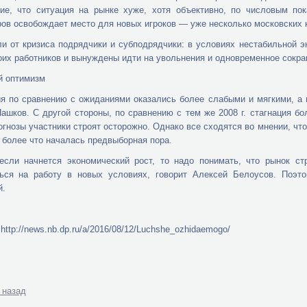
ние, что ситуация на рынке хуже, хотя объективно, по числовым по
ов освобождает место для новых игроков — уже несколько московских к
и от кризиса подрядчики и субподрядчики: в условиях нестабильной э
оих работников и вынуждены идти на увольнения и одновременное сокра
й оптимизм
я по сравнению с ожиданиями оказались более слабыми и мягкими, а 
ашков. С другой стороны, по сравнению с тем же 2008 г. стагнация бо
огнозы участники строят осторожно. Однако все сходятся во мнении, чт
м более что началась предвыборная пора.
если начнется экономический рост, то надо понимать, что рынок ст
ться на работу в новых условиях, говорит Алексей Белоусов. Поэт
й.
http://news.nb.dp.ru/a/2016/08/12/Luchshe_ozhidaemogo/
 назад