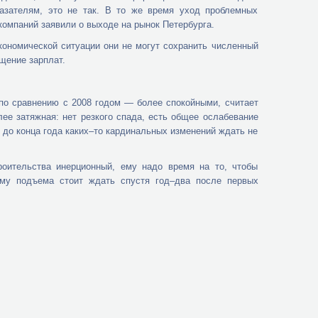
казателям, это не так. В то же время уход проблемных
омпаний заявили о выходе на рынок Петербурга.
кономической ситуации они не могут сохранить численный
щение зарплат.
по сравнению с 2008 годом — более спокойными, считает
лее затяжная: нет резкого спада, есть общее ослабевание
о до конца года каких–то кардинальных изменений ждать не
роительства инерционный, ему надо время на то, чтобы
ому подъема стоит ждать спустя год–два после первых