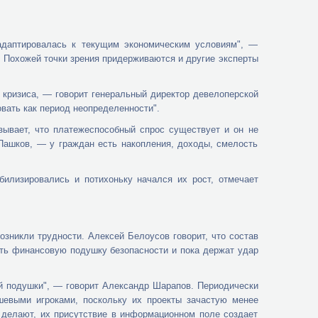
 адаптировалась к текущим экономическим условиям", —
. Похожей точки зрения придерживаются и другие эксперты
 кризиса, — говорит генеральный директор девелоперской
вать как период неопределенности".
зывает, что платежеспособный спрос существует и он не
й Пашков, — у граждан есть накопления, доходы, смелость
илизировались и потихоньку начался их рост, отмечает
озникли трудности. Алексей Белоусов говорит, что состав
ить финансовую подушку безопасности и пока держат удар
ой подушки", — говорит Александр Шарапов. Периодически
шевыми игроками, поскольку их проекты зачастую менее
 делают, их присутствие в информационном поле создает