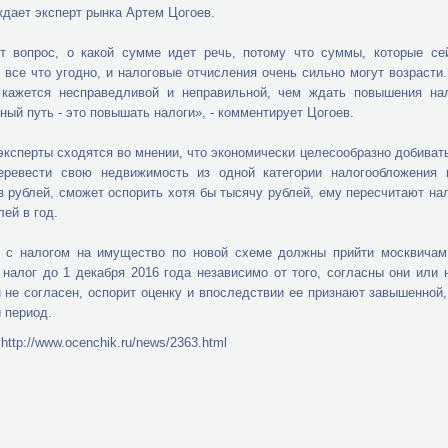
дает эксперт рынка Артем Цогоев.
ет вопрос, о какой сумме идет речь, потому что суммы, которые с
 все что угодно, и налоговые отчисления очень сильно могут возраст
 кажется несправедливой и неправильной, чем ждать повышения нал
ный путь - это повышать налоги», - комментирует Цогоев.
эксперты сходятся во мнении, что экономически целесообразно добивать
еревести свою недвижимость из одной категории налогообложения 
 рублей, сможет оспорить хотя бы тысячу рублей, ему пересчитают нало
лей в год.
и с налогом на имущество по новой схеме должны прийти москвичам
 налог до 1 декабря 2016 года независимо от того, согласны они или
 не согласен, оспорит оценку и впоследствии ее признают завышенной
 период.
http://www.ocenchik.ru/news/2363.html