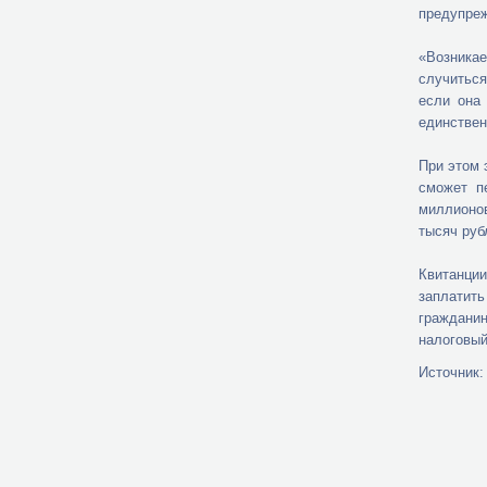
предупреж
«Возника
случиться
если она
единствен
При этом 
сможет п
миллионов
тысяч руб
Квитанци
заплатить
гражданин
налоговый
Источник: 