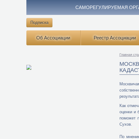
САМОРЕГУЛИРУЕМАЯ ОРГ
Подписка
Об Ассоциации
Реестр Ассоциации
Главная стр
МОСКВ
КАДАС
Москвичам
собствен
результат
Как отмеч
оценки и 
поможет п
Сухов.
По мнению