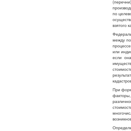
(перечни
производ
по целев
осуществ
взятого к
Федераль
между по
процессе
или инди
если он
имуществ
стоимост
результа
кадастро
При форм
факторы,
различно
стоимос
многочис
возникно
Определе