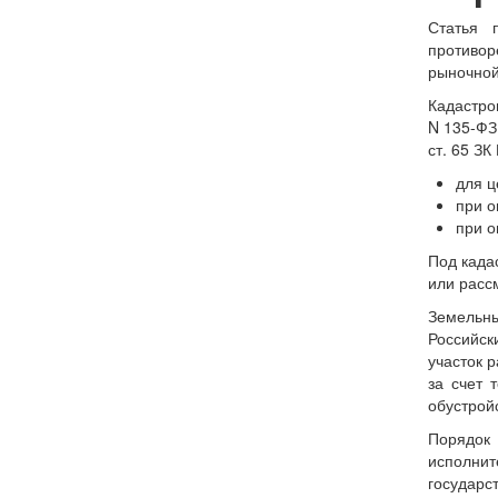
Статья 
противо
рыночной
Кадастро
N 135-ФЗ
ст. 65 ЗК
для ц
при о
при о
Под када
или расс
Земельны
Российск
участок 
за счет 
обустройс
Порядок 
исполнит
государс