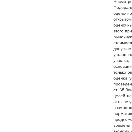
Несмотря
Федераль
оценочно
открытом
оценочны
этого пр
рыночную
стоимост
допускае
установл
участка,
основани
только о
оценки у
проведен
ст. 65 З
целей на
акты не 
возможно
норматив
предложе
времени 
экономич