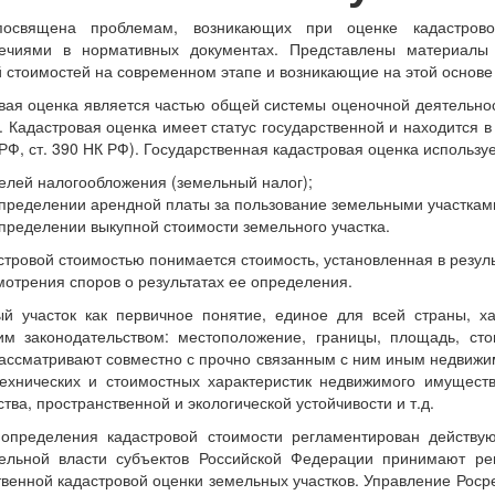
посвящена проблемам, возникающих при оценке кадастрово
речиями в нормативных документах. Представлены материалы
 стоимостей на современном этапе и возникающие на этой основе
вая оценка является частью общей системы оценочной деятельно
. Кадастровая оценка имеет статус государственной и находится в 
 РФ, ст. 390 НК РФ). Государственная кадастровая оценка используе
елей налогообложения (земельный налог);
пределении арендной платы за пользование земельными участкам
пределении выкупной стоимости земельного участка.
стровой стоимостью понимается стоимость, установленная в резул
мотрения споров о результатах ее определения.
й участок как первичное понятие, единое для всей страны, х
им законодательством: местоположение, границы, площадь, сто
рассматривают совместно с прочно связанным с ним иным недвижи
технических и стоимостных характеристик недвижимого имуществ
тва, пространственной и экологической устойчивости и т.д.
определения кадастровой стоимости регламентирован действую
ельной власти субъектов Российской Федерации принимают р
твенной кадастровой оценки земельных участков. Управление Роср