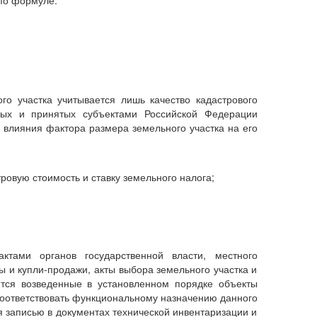
 по формуле:
о участка учитывается лишь качество кадастрового
ных и принятых субъектами Российской Федерации
влияния фактора размера земельного участка на его
овую стоимость и ставку земельного налога;
ктами органов государственной власти, местного
 и купли-продажи, акты выбора земельного участка и
ются возведенные в установленном порядке объекты
соответствовать функциональному назначению данного
 записью в документах технической инвентаризации и