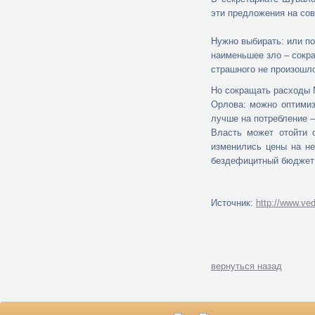
эти предложения на со
Нужно выбирать: или п
наименьшее зло – сокращ
страшного не произошл
Но сокращать расходы 
Орлова: можно оптимиз
лучше на потребление –
Власть может отойти 
изменились цены на не
бездефицитный бюджет 
Источник:
http://www.ved
вернуться назад