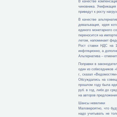
В качестве компенсаци
чиновника. Унификация 
приведут к росту нагру
В качестве альтернат
девальвация, идея ко
единого монетарного с
переносится на импорт
летом, напоминает фед
Рост ставки НДС на 1
инфляционно, а дополн
Альтернатива – отмени
Поправки в законодател
один из собеседников «
г., сказал «Ведомостя
Обсуждались на совещ
прошлом году была идея
руб. в год, либо до ср
на авторов предложени
Шансы невелики
Маловероятно, что бу
надо учитывать не тол