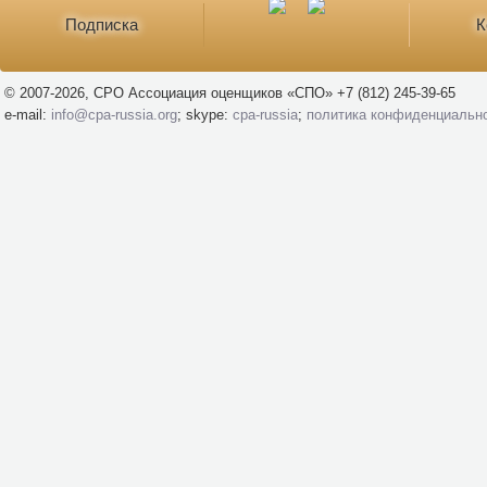
Подписка
К
© 2007-2026, СРО Ассоциация оценщиков «СПО» +7 (812) 245-39-65
e-mail:
info@cpa-russia.org
; skype:
cpa-russia
;
политика конфиденциальн