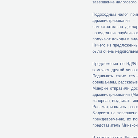
завершение налогового
Подоходный налог при
администрирования –
самостоятельно декла
понедельник опубликов
получают доходы в виде
Ничего из предложенны
были очень недовольны
Предложения по НДФЛ 
замечает другой чинов
Поднимать такие темы
совещанием, рассказыв
Минфин отправили дос
администрировании (Мин
исчерпан, выдвигать ин
Рассматривались разн
бюджета не завершена,
преждевременно, их по
представитель Минэкон
В секретариате Шувало