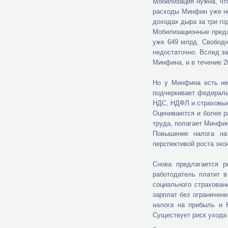
Мобилизация нужна, чт
расходы Минфин уже не
доходах дыра за три го
Мобилизационные предло
уже 649 млрд. Свободн
недостаточно. Вслед з
Минфина, и в течение 2
Но у Минфина есть нес
подчеркивает федеральн
НДС, НДФЛ и страховых
Оцениваются и более р
труда, полагает Минфи
Повышение налога на
перспективой роста эко
Снова предлагается р
работодатель платит 
социального страхован
зарплат без ограничен
налога на прибыль и 
Существует риск ухода 