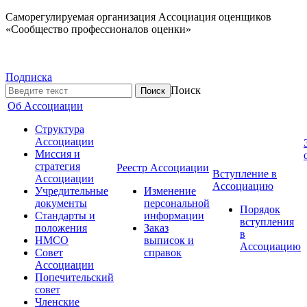
Саморегулируемая организация Ассоциация оценщиков
«Сообщество профессионалов оценки»
Подписка
Поиск
Об Ассоциации
Структура
Ассоциации
Миссия и
стратегия
Реестр Ассоциации
Вступление в
Ассоциации
Ассоциацию
Учредительные
Изменение
документы
персональной
Порядок
Стандарты и
информации
вступления
положения
Заказ
в
НМСО
выписок и
Ассоциацию
Совет
справок
Ассоциации
Попечительский
совет
Членские