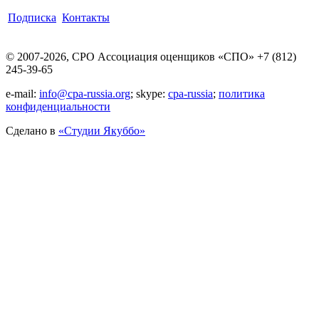
Подписка
Контакты
© 2007-2026, СРО Ассоциация оценщиков «СПО» +7 (812)
245-39-65
e-mail:
info@cpa-russia.org
; skype:
cpa-russia
;
политика
конфиденциальности
Сделано в
«Cтудии Якуббо»