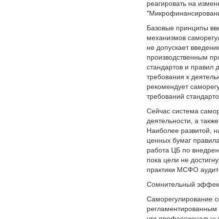
реагировать на измен
"Микрофинансирование
Базовые принципы вв
механизмов саморегул
не допускает введени
производственным про
стандартов и правил 
требования к деятель
рекомендует саморегу
требований стандарто
Сейчас система самор
деятельности, а такж
Наиболее развитой, н
ценных бумаг правила
работа ЦБ по внедрен
пока цели не достигн
практики МСФО аудито
Сомнительный эффек
Саморегулирование се
регламентированным 
что профессиональные