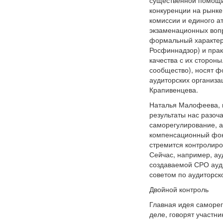
существенной помощи 
конкуренции на рынке
комиссии и единого а
экзаменационных вопр
формальный характер.
Росфиннадзор) и прак
качества с их сторон
сообщество), носят 
аудиторских организац
Крапивенцева.
Наталья Малофеева, п
результаты нас разоч
саморегулирование, а
компенсационный фонд
стремится контролиро
Сейчас, например, а
создаваемой СРО ауд
советом по аудиторск
Двойной контроль
Главная идея саморег
деле, говорят участн