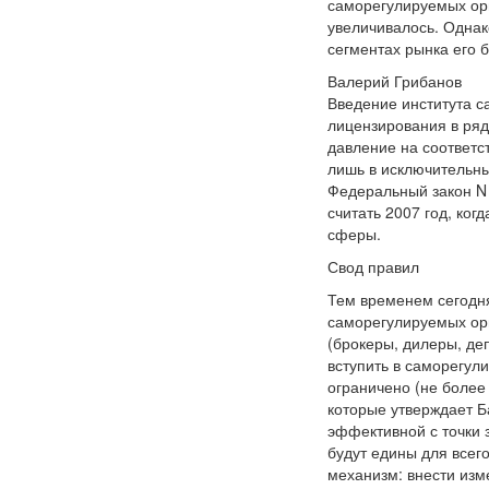
саморегулируемых орг
увеличивалось. Однак
сегментах рынка его 
Валерий Грибанов
Введение института с
лицензирования в ряд
давление на соответс
лишь в исключительны
Федеральный закон N 
считать 2007 год, ко
сферы.
Свод правил
Тем временем сегодня
саморегулируемых орг
(брокеры, дилеры, де
вступить в саморегул
ограничено (не более
которые утверждает Б
эффективной с точки 
будут едины для всег
механизм: внести изм