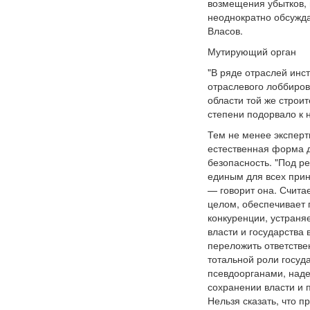
возмещения убытков, 
неоднократно обсужда
Власов.
Мутирующий орган
"В ряде отраслей инс
отраслевого лоббиров
области той же строи
степени подорвало к 
Тем не менее эксперт
естественная форма д
безопасность. "Под р
единым для всех прин
— говорит она. Счита
целом, обеспечивает 
конкуренции, устраня
власти и государства
переложить ответстве
тотальной роли госуд
псевдоорганами, над
сохранении власти и 
Нельзя сказать, что 