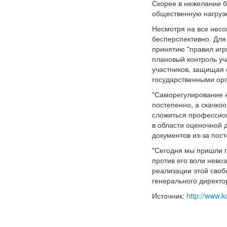
Скорее в нежелании би
общественную нагрузк
Несмотря на все несо
бесперспективно. Для
принятию "правил игр
плановый контроль уч
участников, защищая
государственными ор
"Саморегулирование н
постепенно, а скачко
сложиться профессион
в области оценочной 
документов из-за пост
"Сегодня мы пришли п
против его воли нево
реализации этой своб
генерального директо
Источник:
http://www.