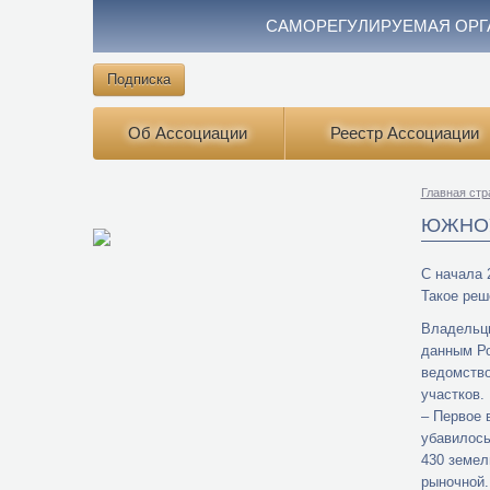
САМОРЕГУЛИРУЕМАЯ ОРГ
Подписка
Об Ассоциации
Реестр Ассоциации
Главная стр
ЮЖНОУ
С начала 
Такое реш
Владельцы
данным Ро
ведомство
участков.
– Первое 
убавилось
430 земел
рыночной.