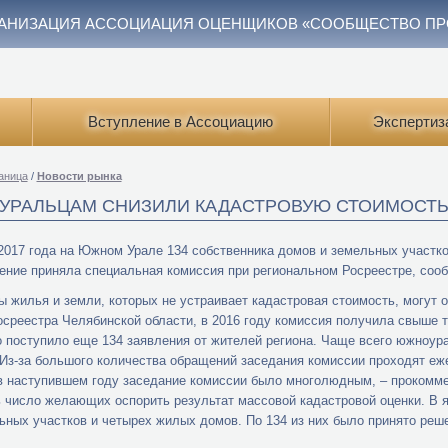
АНИЗАЦИЯ АССОЦИАЦИЯ ОЦЕНЩИКОВ «СООБЩЕСТВО П
Вступление в Ассоциацию
Экспертиз
аница
/
Новости рынка
РАЛЬЦАМ СНИЗИЛИ КАДАСТРОВУЮ СТОИМОСТ
2017 года на Южном Урале 134 собственника домов и земельных участко
ение приняла специальная комиссия при региональном Росреестре, соо
 жилья и земли, которых не устраивает кадастровая стоимость, могут о
среестра Челябинской области, в 2016 году комиссия получила свыше тр
 поступило еще 134 заявления от жителей региона. Чаще всего южноу
 Из-за большого количества обращений заседания комиссии проходят еж
в наступившем году заседание комиссии было многолюдным, – прокомме
 число желающих оспорить результат массовой кадастровой оценки. В 
ьных участков и четырех жилых домов. По 134 из них было принято реш