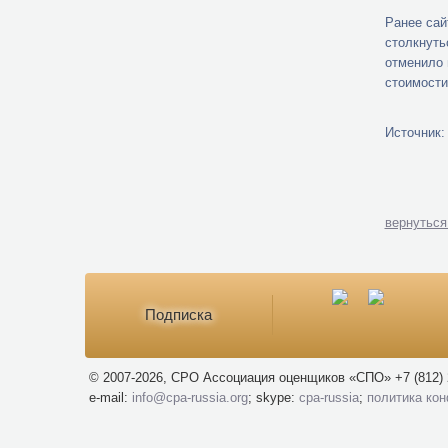
Ранее сай
столкнуть
отменило 
стоимости
Источник
вернуться
Подписка
© 2007-2026, СРО Ассоциация оценщиков «СПО» +7 (812) 
e-mail:
info@cpa-russia.org
; skype:
cpa-russia
;
политика ко