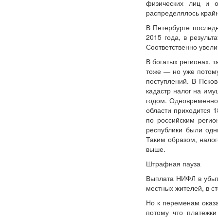
физических лиц и о
распределялось край
В Петербурге послед
2015 года, в результ
Соответственно увели
В богатых регионах, 
тоже — но уже потом
поступлений. В Пско
кадастр налог на иму
годом. Одновременно
области приходится 
по российским регио
республики были одн
Таким образом, нало
выше.
Штрафная пауза
Выплата НИФЛ в убыто
местных жителей, в с
Но к переменам оказа
потому что платежки