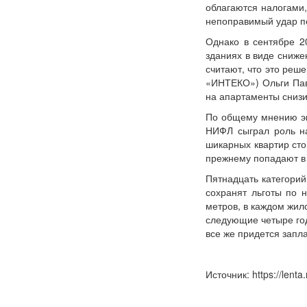
облагаются налогами,
непоправимый удар по
Однако в сентябре 2
зданиях в виде сниже
считают, что это реш
«ИНТЕКО») Ольги Павл
на апартаменты снизи
По общему мнению экс
НИФЛ сыграл роль на
шикарных квартир сто
прежнему попадают в 
Пятнадцать категорий
сохранят льготы по 
метров, в каждом жил
следующие четыре го
все же придется запл
Источник: https://lenta.