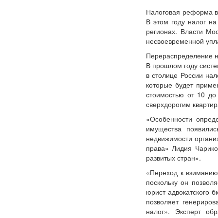
Налоговая реформа в
В этом году налог н
регионах. Власти Мо
несвоевременной упл
Перераспределение н
В прошлом году сист
в столице России на
которые будет приме
стоимостью от 10 до
сверхдорогим квартир
«Особенности опред
имущества появилис
недвижимости организ
права» Лидия Чарико
развитых стран».
«Переход к взиманию 
поскольку он позвол
юрист адвокатского 
позволяет генериров
налог». Эксперт об