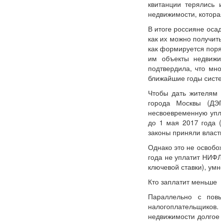
квитанции терялись
недвижимости, котора
В итоге россияне оса
как их можно получит
как формируется поря
им объекты недвижи
подтвердила, что мн
ближайшие годы систе
Чтобы дать жителям 
города Москвы (ДЭ
несвоевременную упла
до 1 мая 2017 года 
законы приняли власт
Однако это не освобо
года не уплатит НИФЛ
ключевой ставки), ум
Кто заплатит меньше
Параллельно с пов
налогоплательщиков.
недвижимости долгое