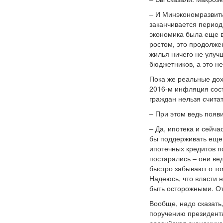
– И Минэкономразвити
заканчивается период
экономика была еще в
ростом, это продолже
жилья ничего не улуч
бюджетников, а это не
Пока же реальные дох
2016-м инфляция сост
граждан нельзя счита
– При этом ведь появи
– Да, ипотека и сейч
бы поддерживать еще 
ипотечных кредитов п
постарались – они ве
быстро забывают о то
Надеюсь, что власти 
быть осторожными. От
Вообще, надо сказать,
поручению президента