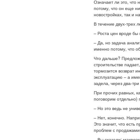
Означает ли это, что 
потому, что он еще н
новостройках, так и н
В течение двух-трех л
– Роста цен вроде бы 
– Да, но задача анали
именно потому, что 
Что дальше? Предложе
строительстве падает
тормозится возврат ин
эксплуатацию – а име
задела, через два-тр
При прочих равных, к
поговорим отдельно) п
– Но это ведь не уни
– Нет, конечно. Напр
Это значит, что есть
проблем с продажами,
– Вы сказали: макроэ