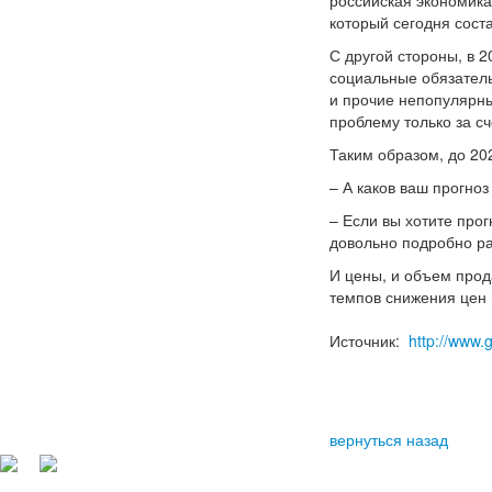
российская экономика
который сегодня соста
С другой стороны, в 2
социальные обязатель
и прочие непопулярны
проблему только за с
Таким образом, до 20
– А каков ваш прогноз
– Если вы хотите прог
довольно подробно ра
И цены, и объем прода
темпов снижения цен 
Источник:
http://www.
вернуться назад