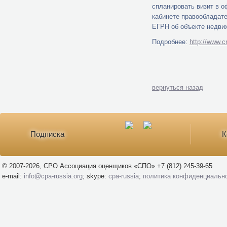
спланировать визит в о
кабинете правообладате
ЕГРН об объекте недви
Подробнее:
http://www.c
вернуться назад
Подписка
К
© 2007-2026, СРО Ассоциация оценщиков «СПО» +7 (812) 245-39-65
e-mail:
info@cpa-russia.org
; skype:
cpa-russia
;
политика конфиденциальн