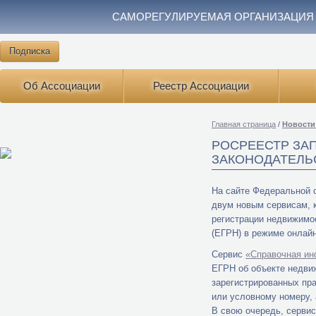
САМОРЕГУЛИРУЕМАЯ ОРГАНИЗАЦИЯ
Подписка
Об Ассоциации
Реестр Ассоциации
Главная страница
/
Новости
РОСРЕЕСТР ЗА
ЗАКОНОДАТЕЛЬ
На сайте Федеральной с
двум новым сервисам, 
регистрации недвижимо
(ЕГРН) в режиме онлайн
Сервис
«Справочная ин
ЕГРН об объекте недвиж
зарегистрированных пра
или условному номеру, 
В свою очередь, серви