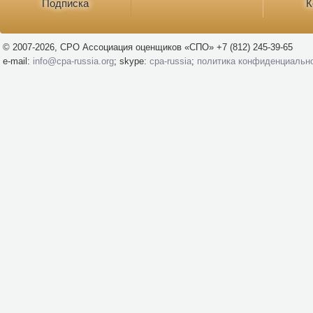
Подписка
К
© 2007-2026, СРО Ассоциация оценщиков «СПО» +7 (812) 245-39-65
e-mail:
info@cpa-russia.org
; skype:
cpa-russia
;
политика конфиденциальн