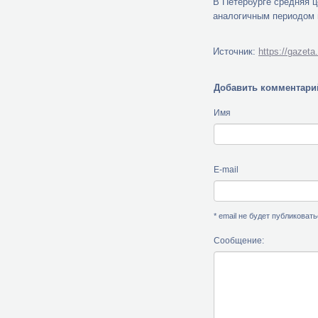
В Петербурге средняя ц
аналогичным периодом п
Источник:
https://gazet
Добавить комментари
Имя
E-mail
* email не будет публиковат
Сообщение: