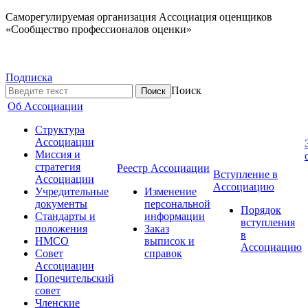
Саморегулируемая организация Ассоциация оценщиков
«Сообщество профессионалов оценки»
Подписка
Поиск
Об Ассоциации
Структура
Ассоциации
Миссия и
стратегия
Реестр Ассоциации
Вступление в
Ассоциации
Ассоциацию
Учредительные
Изменение
документы
персональной
Порядок
Стандарты и
информации
вступления
положения
Заказ
в
НМСО
выписок и
Ассоциацию
Совет
справок
Ассоциации
Попечительский
совет
Членские