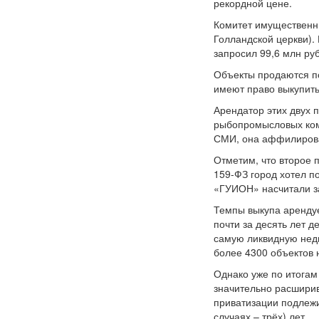
рекордной цене.
Комитет имущественны
Голландской церкви). 
запросил 99,6 млн руб
Объекты продаются п
имеют право выкупить
Арендатор этих двух 
рыбопромысловых комп
СМИ, она аффилирова
Отметим, что второе 
159-ФЗ город хотел п
«ГУИОН» насчитали за
Темпы выкупа арендуе
почти за десять лет 
самую ликвидную недв
более 4300 объектов 
Однако уже по итогам
значительно расширив
приватизации подлежи
случаях – трёх) лет.