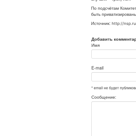
По подсчётам Комитет
быть приватизированы
Источник:
http://nsp.
Добавить коммента
Имя
E-mail
* email не будет публико
Сообщение: