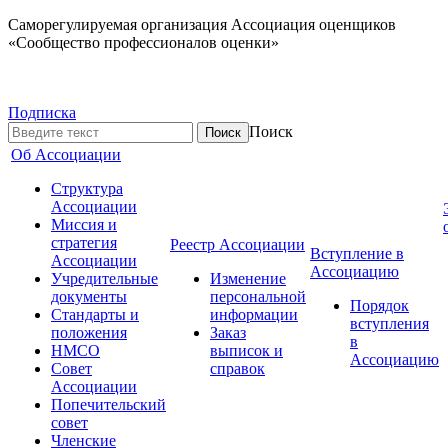
Саморегулируемая организация Ассоциация оценщиков
«Сообщество профессионалов оценки»
Подписка
Поиск
Об Ассоциации
Структура
Ассоциации
Миссия и
стратегия
Реестр Ассоциации
Вступление в
Ассоциации
Ассоциацию
Учредительные
Изменение
документы
персональной
Порядок
Стандарты и
информации
вступления
положения
Заказ
в
НМСО
выписок и
Ассоциацию
Совет
справок
Ассоциации
Попечительский
совет
Членские