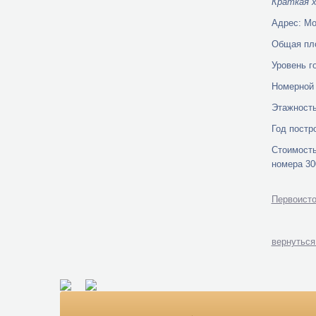
Краткая 
Адрес: Мо
Общая пло
Уровень г
Номерной 
Этажность
Год постро
Стоимость
номера 30
Первоист
вернуться