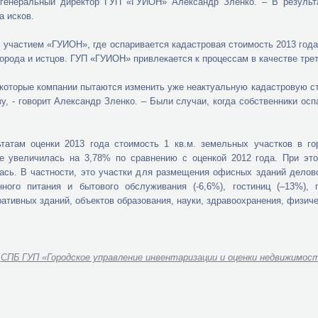
 генеральный директор ГУП «ГУИОН» Александр Зленко. – В результ
а исков.
с участием «ГУИОН», где оспаривается кадастровая стоимость 2013 год
города и истцов. ГУП «ГУИОН» привлекается к процессам в качестве трет
екоторые компании пытаются изменить уже неактуальную кадастровую ст
зу, - говорит Александр Зленко. – Были случаи, когда собственники осп
ьтатам оценки 2013 года стоимость 1 кв.м. земельных участков в г
е увеличилась на 3,78% по сравнению с оценкой 2012 года. При это
сь. В частности, это участки для размещения офисных зданий деловог
нного питания и бытового обслуживания (-6,6%), гостиниц (–13%), 
ативных зданий, объектов образования, науки, здравоохранения, физичес
:
СПБ ГУП «Городское управление инвентаризации и оценки недвижимос