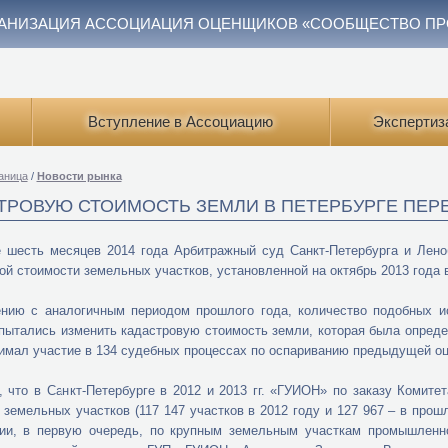
АНИЗАЦИЯ АССОЦИАЦИЯ ОЦЕНЩИКОВ «СООБЩЕСТВО П
Вступление в Ассоциацию
Экспертиз
аница
/
Новости рынка
ТРОВУЮ СТОИМОСТЬ ЗЕМЛИ В ПЕТЕРБУРГЕ ПЕР
е шесть месяцев 2014 года Арбитражный суд Санкт-Петербурга и Лен
ой стоимости земельных участков, установленной на октябрь 2013 года 
нию с аналогичным периодом прошлого года, количество подобных ис
пытались изменить кадастровую стоимость земли, которая была опреде
имал участие в 134 судебных процессах по оспариванию предыдущей оц
 что в Санкт-Петербурге в 2012 и 2013 гг. «ГУИОН» по заказу Комит
 земельных участков (117 147 участков в 2012 году и 127 967 – в прош
ии, в первую очередь, по крупным земельным участкам промышленног