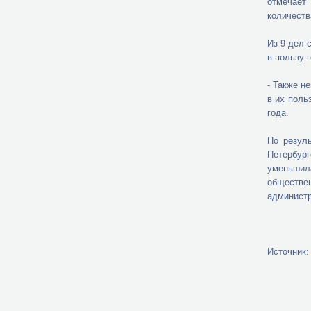
отмечает
количеств
Из 9 дел 
в пользу 
- Также н
в их поль
года.
По резул
Петербург
уменьшила
обществе
администр
Источник