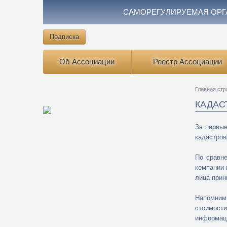
САМОРЕГУЛИРУЕМАЯ ОРГ
Подписка
Об Ассоциации
Реестр Ассоциации
Главная стр
КАДАС
За первы
кадастров
По сравне
компании 
лица прин
Напомним,
стоимости
информац