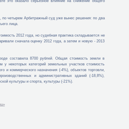
ате это оказало серьезное влияние на снижение общего
а, по четырем Арбитражный суд уже вынес решения: по два
ьего лица.
оимость 2012 года, но судебная практика складывается не
аривали сначала оценку 2012 года, а затем и новую - 2013
ороде составила 8700 рублей. Общая стоимость земли в
м у некоторых категорий земельных участков стоимость
о и коммерческого назначения (-4%), объектов торговли,
производственных и административных зданий (-18,8%),
кой культуры и спорта, культуры (-21%).
ти»