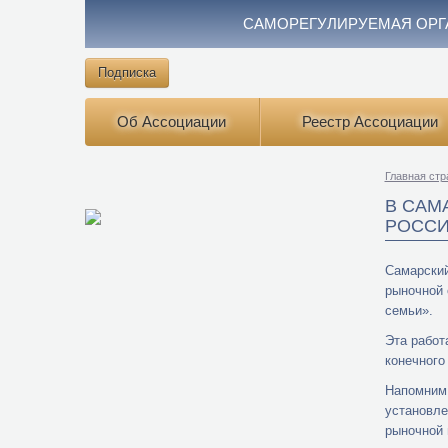
САМОРЕГУЛИРУЕМАЯ ОРГ
Подписка
Об Ассоциации
Реестр Ассоциации
Главная стр
В САМ
РОССИ
Самарский
рыночной 
семьи».
Эта работ
конечного
Напомним,
установле
рыночной 