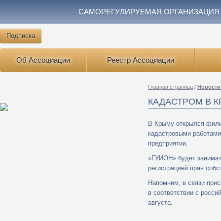
САМОРЕГУЛИРУЕМАЯ ОРГАНИЗАЦИЯ
Подписка
Об Ассоциации
Реестр Ассоциации
Главная страница
/
Новости
КАДАСТРОМ В 
В Крыму открылся фили
кадастровыми работами
предприятии.
«ГУИОН» будет занимат
регистрацией прав собс
Напомним, в связи при
в соответствии с росси
августа.