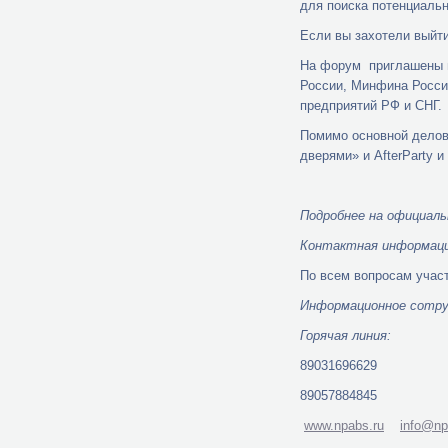
для поиска потенциаль
Если вы захотели выйти
На форум приглашены п
России, Минфина Росси
предприятий РФ и СНГ.
Помимо основной делово
дверями» и AfterParty 
Подробнее на официаль
Контактная информаци
По всем вопросам учас
Информационное сотру
Горячая линия:
89031696629
89057884845
www.npabs.ru
info@np