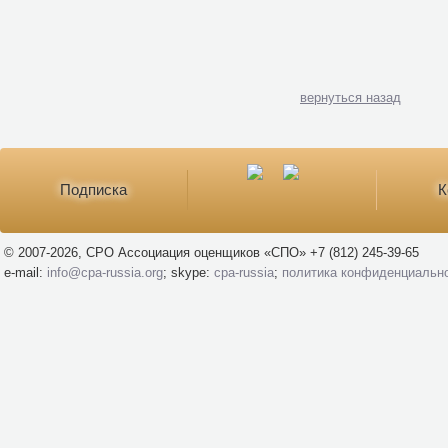
вернуться назад
Подписка
К
© 2007-2026, СРО Ассоциация оценщиков «СПО» +7 (812) 245-39-65
e-mail:
info@cpa-russia.org
; skype:
cpa-russia
;
политика конфиденциальн