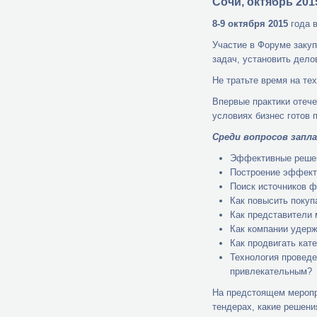
Сочи, октябрь 201
8-9 октября 2015
года в
Участие в Форуме заку
задач, установить дел
Не тратьте время на тех
Впервые практики отече
условиях бизнес готов п
Среди вопросов запл
Эффективные решен
Построение эффект
Поиск источников ф
Как повысить покуп
Как представители 
Как компании удер
Как продвигать кат
Технология проведе
привлекательным
На предстоящем меропр
тендерах, какие решен