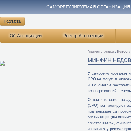
САМОРЕГУЛИРУЕМАЯ ОРГАНИЗАЦИЯ
Подписка
Об Ассоциации
Реестр Ассоциации
Главная страница
/
Новости
МИНФИН НЕДОВ
У саморегулирования н
СРО не могут из опасен
и не смогли заставит
вознаграждений. Теперь
О том, что совет по а
(СРО) контролируют вх
подтверждается проток
организаций (публичны
собственниках, финанс
из пяти) эту рекоменд