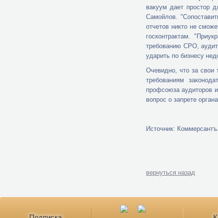
вакуум дает простор д
Самойлов. "Сопоставит
отчетов никто не сможе
госконтрактам. "Приу
требованию СРО, аудит
ударить по бизнесу не
Очевидно, что за свои
требованиям законода
профсоюза аудиторов и
вопрос о запрете орган
Источник: Коммерсантъ
вернуться назад
Подписка
К