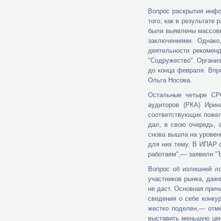
Вопрос раскрытия инфо
того, как в результате
были выявлены массовы
заключениями. Однако
деятельности рекомен
"Содружество". Органи
до конца февраля. Впр
Ольга Носова.
Остальные четыре СРО
аудиторов (РКА) Ирин
соответствующих пожел
дал, в свою очередь, 
снова вышла на уровен
для них тему. В ИПАР о
работаем",— заявили "Ъ
Вопрос об излишней ло
участников рынка, даж
не даст. Основная при
сведения о себе конку
жестко поделен,— отме
выставить меньшую цен