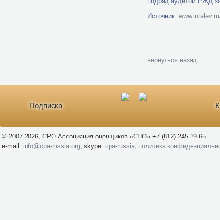
подряд аудитом РЖД з
Источник:
www.intalev.r
вернуться назад
Подписка
К
© 2007-2026, СРО Ассоциация оценщиков «СПО» +7 (812) 245-39-65
e-mail:
info@cpa-russia.org
; skype:
cpa-russia
;
политика конфиденциальн