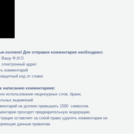
е коллеги!
Для отправки комментария необходимо:
ь Вашу Ф.И.О
ь электронный адрес
ть комментарий
 защитный код от спама
к написанию комментариев:
но использование нецензурных слов, брани,
ельных выражений.
мментарий не должен превышать 1500 символов.
мментарии проходят предварительную модерацию.
трация оставляет за собой право удалять комментарии не
оряющие данным правилам.