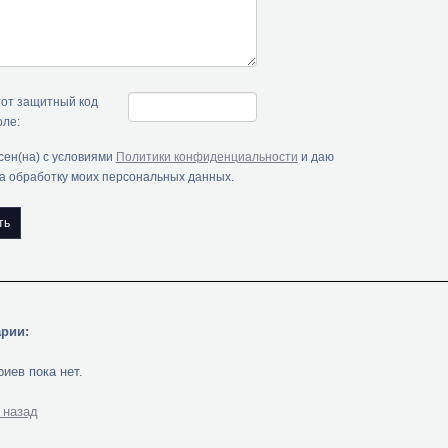
тот защитный код
оле:
сен(на) с условиями
Политики конфиденциальности
и даю
на обработку моих персональных данных.
рии:
иев пока нет.
 назад