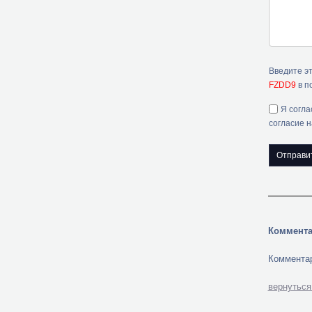
Введите э
FZDD9
в п
Я согла
согласие 
Коммента
Комментар
вернуться