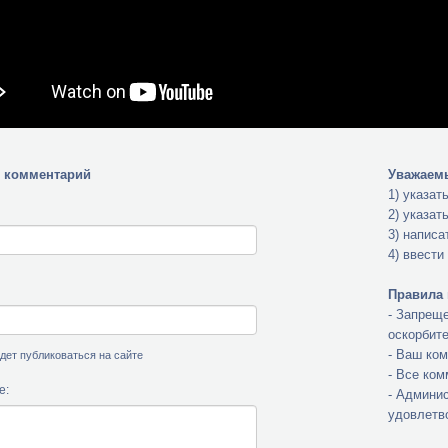
 комментарий
Уважаемы
1) указат
2) указат
3) написа
4) ввести
Правила 
- Запреще
оскорбит
- Ваш ко
будет публиковаться на сайте
- Все ко
е:
- Админис
удовлетв