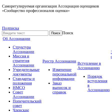
Саморегулируемая организация Ассоциация оценщиков
«Сообщество профессионалов оценки»
Подписка
Поиск
Об Ассоциации
Структура
Ассоциации
Миссия и
стратегия
Реестр Ассоциации
Вступление в
Ассоциации
Ассоциацию
Учредительные
Изменение
документы
персональной
Порядок
Стандарты и
информации
вступления
положения
Заказ
в
НМСО
выписок и
Ассоциацию
Совет
справок
Ассоциации
Попечительский
совет
Членские