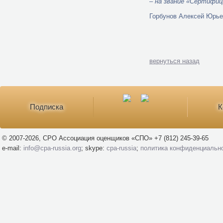
–
на звание «Сертифиц
Горбунов Алексей Юрье
вернуться назад
Подписка
К
© 2007-2026, СРО Ассоциация оценщиков «СПО» +7 (812) 245-39-65
e-mail:
info@cpa-russia.org
; skype:
cpa-russia
;
политика конфиденциальн