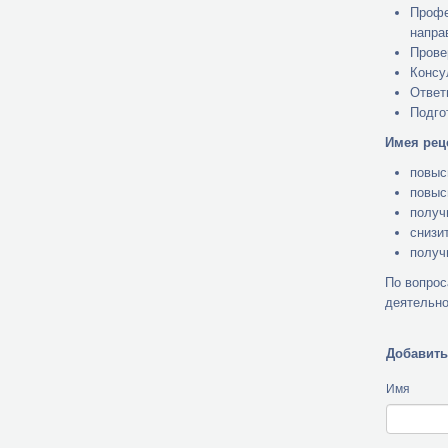
Профе
напра
Прове
Консу
Ответ
Подго
Имея рец
повыс
повыс
получ
снизи
получ
По вопрос
деятельн
Добавить
Имя