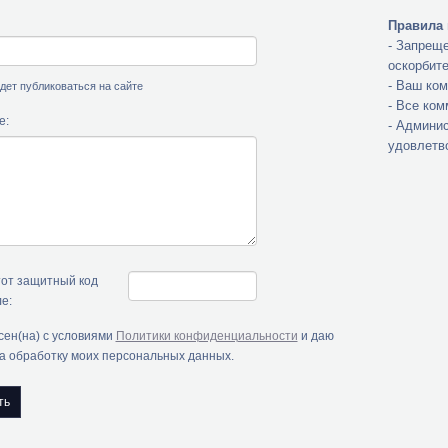
Правила 
- Запреще
оскорбит
- Ваш ко
будет публиковаться на сайте
- Все ко
е:
- Админис
удовлетв
тот защитный код
е:
сен(на) с условиями
Политики конфиденциальности
и даю
на обработку моих персональных данных.