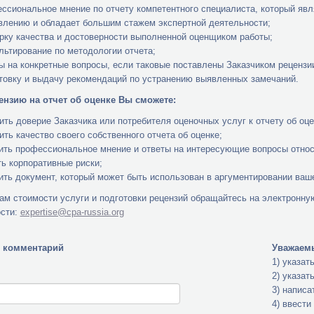
ссиональное мнение по отчету компетентного специалиста, который яв
влению и обладает большим стажем экспертной деятельности;
рку качества и достоверности выполненной оценщиком работы;
льтирование по методологии отчета;
ы на конкретные вопросы, если таковые поставлены Заказчиком рецензии
товку и выдачу рекомендаций по устранению выявленных замечаний.
ензию на отчет об оценке Вы сможете:
ить доверие Заказчика или потребителя оценочных услуг к отчету об оце
ить качество своего собственного отчета об оценке;
ить профессиональное мнение и ответы на интересующие вопросы относи
ть корпоративные риски;
ить документ, который может быть использован в аргументировании ваше
ам стоимости услуги и подготовки рецензий обращайтесь на электронну
ости:
expertise@cpa-russia.org
 комментарий
Уважаемы
1) указат
2) указат
3) написа
4) ввести