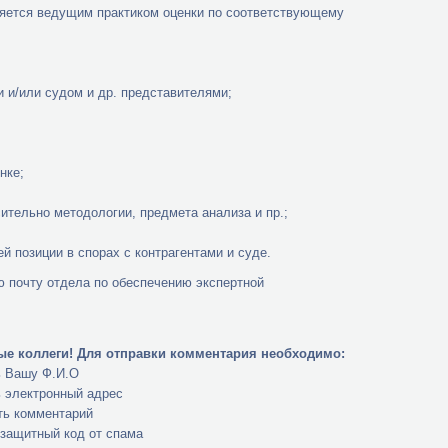
ляется ведущим практиком оценки по соответствующему
 и/или судом и др. представителями;
нке;
тельно методологии, предмета анализа и пр.;
й позиции в спорах с контрагентами и суде.
ю почту отдела по обеспечению экспертной
е коллеги!
Для отправки комментария необходимо:
ь Вашу Ф.И.О
ь электронный адрес
ть комментарий
 защитный код от спама