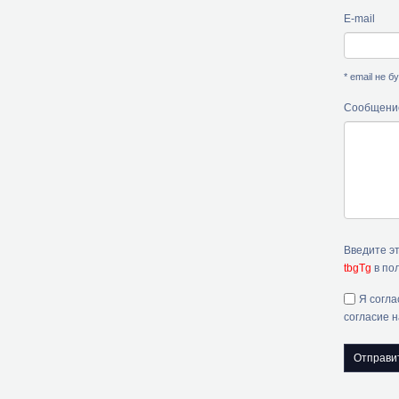
E-mail
* email не 
Сообщени
Введите э
tbgTg
в пол
Я согла
согласие 