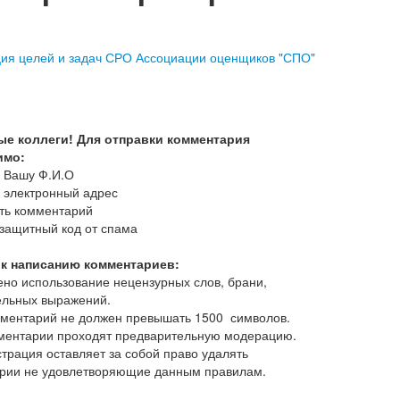
ия целей и задач СРО Ассоциации оценщиков "СПО"
е коллеги!
Для отправки комментария
имо:
ь Вашу Ф.И.О
ь электронный адрес
ать комментарий
 защитный код от спама
к написанию комментариев:
ено использование нецензурных слов, брани,
ельных выражений.
мментарий не должен превышать 1500 символов.
мментарии проходят предварительную модерацию.
трация оставляет за собой право удалять
рии не удовлетворяющие данным правилам.