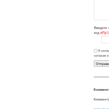
Введите 
код
aPg1
Я согла
согласие 
Коммент
Коммента
вернутьс