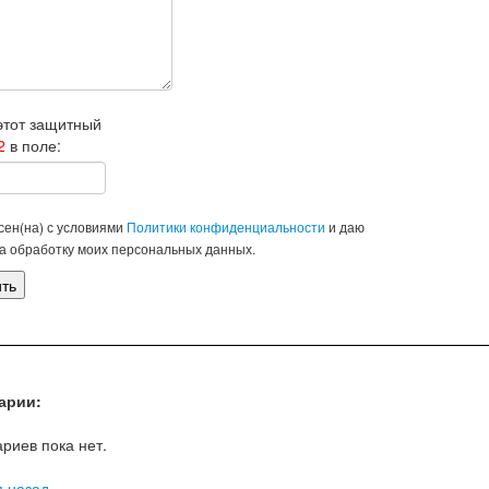
этот защитный
2
в поле:
сен(на) с условиями
Политики конфиденциальности
и даю
на обработку моих персональных данных.
арии:
риев пока нет.
я назад