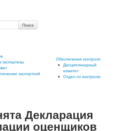
ов
Обеспечение контроля
в экспертизы
Дисциплинарный
овет
комитет
cпечению экспертной
Отдел по контролю
нята Декларация
иации оценщиков