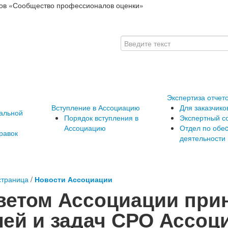
ов «Сообщество профессионалов оценки»
Экспертиза отчет
Вступление в Ассоциацию
Для заказчико
альной
Порядок вступления в
Экспертный с
Ассоциацию
Отдел по обе
равок
деятельности
страница
/
Новости Ассоциации
ветом Ассоциации при
лей и задач СРО Ассоц