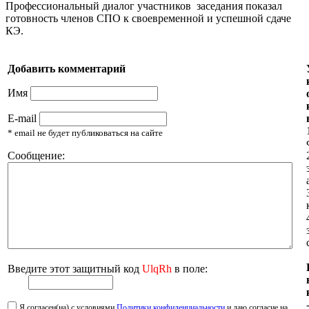
Профессиональный диалог участников заседания показал
готовность членов СПО к своевременной и успешной сдаче
КЭ.
Добавить комментарий
Имя
E-mail
* email не будет публиковаться на сайте
Сообщение:
Введите этот защитный код
UlqRh
в поле:
Я согласен(на) с условиями
Политики конфиденциальности
и даю согласие на