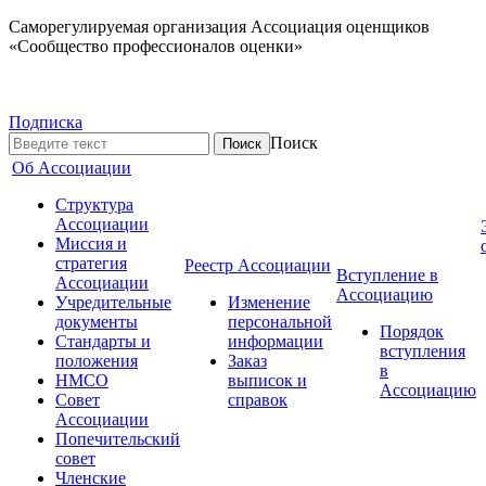
Саморегулируемая организация Ассоциация оценщиков
«Сообщество профессионалов оценки»
Подписка
Поиск
Об Ассоциации
Структура
Ассоциации
Миссия и
стратегия
Реестр Ассоциации
Вступление в
Ассоциации
Ассоциацию
Учредительные
Изменение
документы
персональной
Порядок
Стандарты и
информации
вступления
положения
Заказ
в
НМСО
выписок и
Ассоциацию
Совет
справок
Ассоциации
Попечительский
совет
Членские