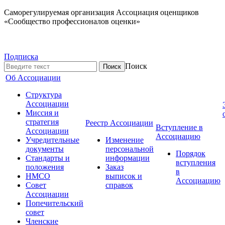
Саморегулируемая организация Ассоциация оценщиков
«Сообщество профессионалов оценки»
Подписка
Поиск
Об Ассоциации
Структура
Ассоциации
Миссия и
стратегия
Реестр Ассоциации
Вступление в
Ассоциации
Ассоциацию
Учредительные
Изменение
документы
персональной
Порядок
Стандарты и
информации
вступления
положения
Заказ
в
НМСО
выписок и
Ассоциацию
Совет
справок
Ассоциации
Попечительский
совет
Членские