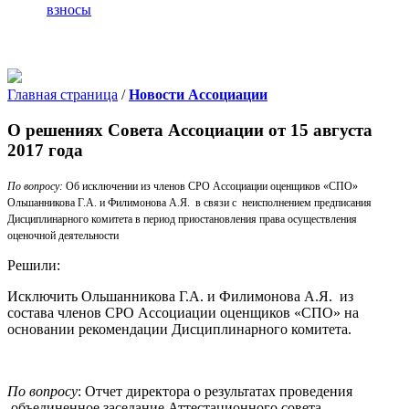
взносы
Главная страница
/
Новости Ассоциации
О решениях Совета Ассоциации от 15 августа
2017 года
По вопросу:
Об исключении из членов СРО Ассоциации оценщиков «СПО»
Ольшанникова Г.А. и Филимонова А.Я. в связи с неисполнением предписания
Дисциплинарного комитета в период приостановления права осуществления
оценочной деятельности
Решили:
Исключить Ольшанникова Г.А. и Филимонова А.Я. из
состава членов СРО Ассоциации оценщиков «СПО» на
основании рекомендации Дисциплинарного комитета.
По вопросу
: Отчет директора о результатах проведения
объединенное заседание Аттестационного совета,