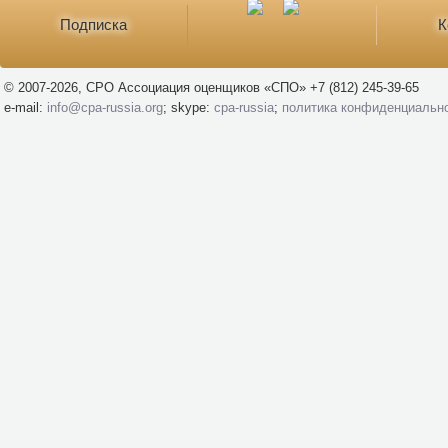
Подписка
К
© 2007-2026, СРО Ассоциация оценщиков «СПО» +7 (812) 245-39-65
e-mail:
info@cpa-russia.org
; skype:
cpa-russia
;
политика конфиденциальн