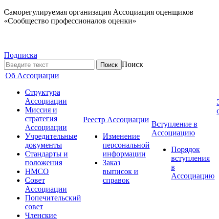
Саморегулируемая организация Ассоциация оценщиков
«Сообщество профессионалов оценки»
Подписка
Поиск
Об Ассоциации
Структура
Ассоциации
Миссия и
стратегия
Реестр Ассоциации
Вступление в
Ассоциации
Ассоциацию
Учредительные
Изменение
документы
персональной
Порядок
Стандарты и
информации
вступления
положения
Заказ
в
НМСО
выписок и
Ассоциацию
Совет
справок
Ассоциации
Попечительский
совет
Членские