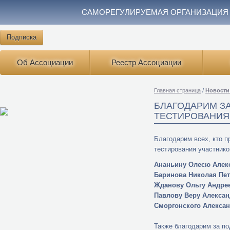
САМОРЕГУЛИРУЕМАЯ ОРГАНИЗАЦИЯ
Подписка
Об Ассоциации
Реестр Ассоциации
Главная страница
/
Новости
БЛАГОДАРИМ З
ТЕСТИРОВАНИЯ
Благодарим всех, кто п
тестирования участник
Ананьину Олесю Алек
Баринова Николая Пе
Жданову Ольгу Андре
Павлову Веру Алекса
Сморгонского Алекса
Также благодарим за п