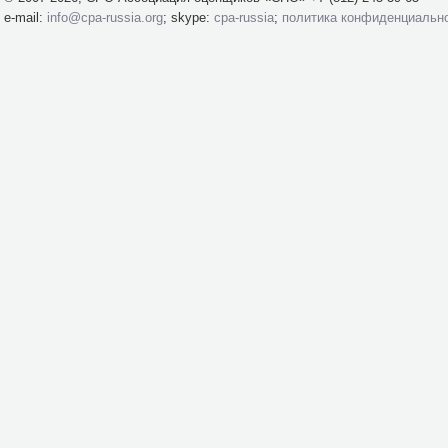
e-mail:
info@cpa-russia.org
; skype:
cpa-russia
;
политика конфиденциальн