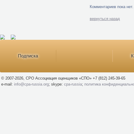
Комментариев пока нет.
вернуться назад
Подписка
К
© 2007-2026, СРО Ассоциация оценщиков «СПО» +7 (812) 245-39-65
e-mail:
info@cpa-russia.org
; skype:
cpa-russia
;
политика конфиденциальн