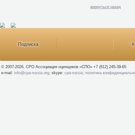
вернуться назад
Подписка
К
© 2007-2026, СРО Ассоциация оценщиков «СПО» +7 (812) 245-39-65
e-mail:
info@cpa-russia.org
; skype:
cpa-russia
;
политика конфиденциальн