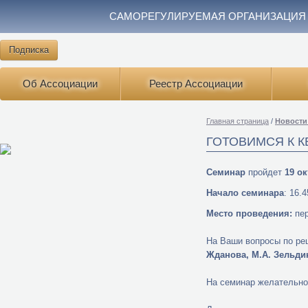
САМОРЕГУЛИРУЕМАЯ ОРГАНИЗАЦИЯ
Подписка
Об Ассоциации
Реестр Ассоциации
Главная страница
/
Новости
ГОТОВИМСЯ К 
Семинар
пройдет
19 ок
Начало семинара
: 16.
Место проведения:
пе
На Ваши вопросы по ре
Жданова, М.А. Зельдин
На семинар желательно