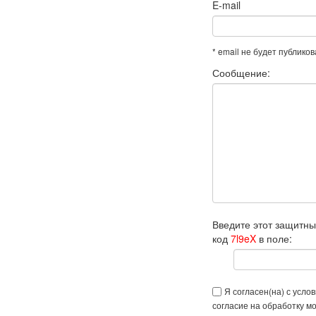
E-mail
* email не будет публико
Сообщение:
Введите этот защитн
код
7l9eX
в поле:
Я согласен(на) с усло
согласие на обработку м