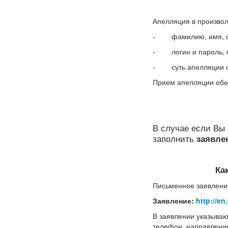
Апелляция в произво
- фамилию, имя, отч
- логин и пароль, п
- суть апелляции с
Прием апелляции обе
В случае если Вы 
заполнить
заявлен
Ка
Письменное заявлени
Заявление:
http://en
В заявлении указываю
телефон, направление