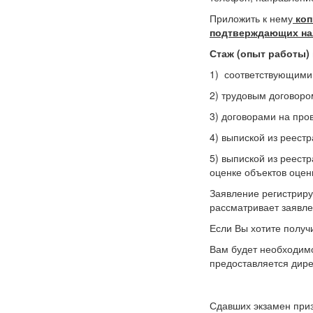
Приложить к нему
коп
подтверждающих нал
Стаж (опыт работы)
1) соответствующими 
2) трудовым договоро
3) договорами на про
4) выпиской из реест
5) выпиской из реест
оценке объектов оцен
Заявление регистриру
рассматривает заявле
Если Вы хотите получ
Вам будет необходимо
предоставляется дире
Сдавших экзамен приз