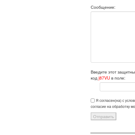
Сообщение:
Введите этот защитн
код
j87VU
в поле:
Я согласен(на) с усло
согласие на обработку м