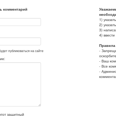
ь комментарий
Уважаемы
необход
1) указат
2) указат
3) напис
4) ввести
Правила 
- Запрещ
 будет публиковаться на сайте
оскорбит
ие:
- Ваш ко
- Все ко
- Админис
коммента
этот защитный