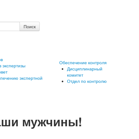
ов
Обеспечение контроля
в экспертизы
Дисциплинарный
овет
комитет
cпечению экспертной
Отдел по контролю
аши мужчины!