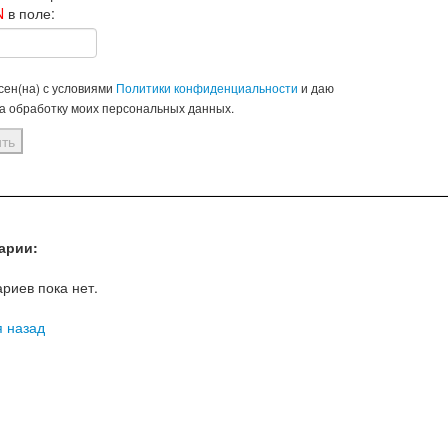
N
в поле:
сен(на) с условиями
Политики конфиденциальности
и даю
на обработку моих персональных данных.
арии:
риев пока нет.
я назад