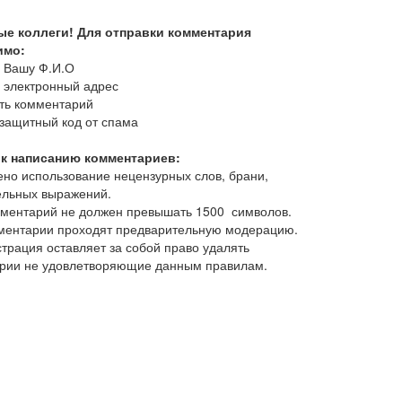
е коллеги!
Для отправки комментария
имо:
ь Вашу Ф.И.О
ь электронный адрес
ать комментарий
 защитный код от спама
к написанию комментариев:
ено использование нецензурных слов, брани,
ельных выражений.
мментарий не должен превышать 1500 символов.
мментарии проходят предварительную модерацию.
трация оставляет за собой право удалять
рии не удовлетворяющие данным правилам.