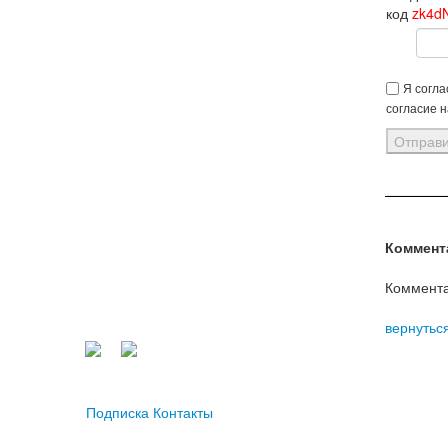
код
zk4d
Я согла
согласие 
Коммент
Коммента
вернутьс
Подписка
Контакты