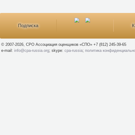
Подписка
К
© 2007-2026, СРО Ассоциация оценщиков «СПО» +7 (812) 245-39-65
e-mail:
info@cpa-russia.org
; skype:
cpa-russia
;
политика конфиденциальн