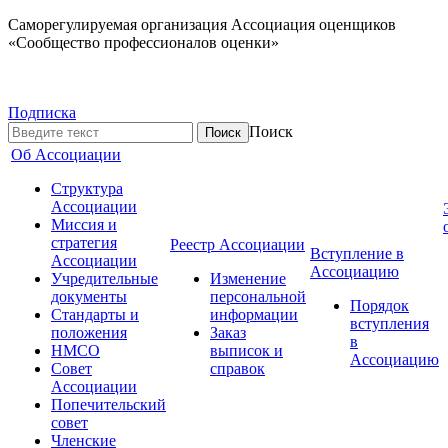
Саморегулируемая организация Ассоциация оценщиков
«Сообщество профессионалов оценки»
Подписка
Поиск
Об Ассоциации
Структура
Ассоциации
Миссия и
стратегия
Реестр Ассоциации
Вступление в
Ассоциации
Ассоциацию
Учредительные
Изменение
документы
персональной
Порядок
Стандарты и
информации
вступления
положения
Заказ
в
НМСО
выписок и
Ассоциацию
Совет
справок
Ассоциации
Попечительский
совет
Членские