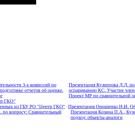
Презентация Кузнецова Д.Д. по
оспариванию КС. Участие члено
Проект МР по сравнительной оц
тр ГКО"
Презентация Онищенко Н.И. Об
Презентация Козина П.А., Куз
подход: объекты-аналоги