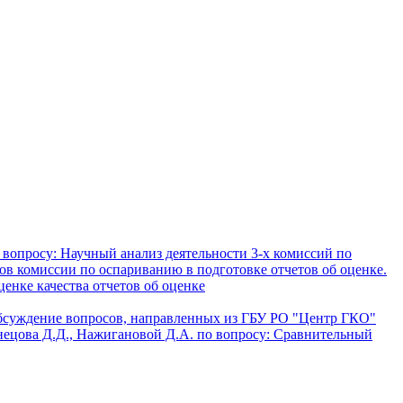
 вопросу: Научный анализ деятельности 3-х комиссий по
в комиссии по оспариванию в подготовке отчетов об оценке.
енке качества отчетов об оценке
суждение вопросов, направленных из ГБУ РО "Центр ГКО"
нецова Д.Д., Нажигановой Д.А. по вопросу: Сравнительный