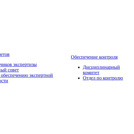
четов
Обеспечение контроля
зчиков экспертизы
Дисциплинарный
ый совет
комитет
 обеcпечению экспертной
Отдел по контролю
ости