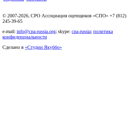
© 2007-2026, СРО Ассоциация оценщиков «СПО» +7 (812)
245-39-65
e-mail:
info@cpa-russia.org
; skype:
cpa-russia
;
политика
конфиденциальности
Сделано в
«Cтудии Якуббо»