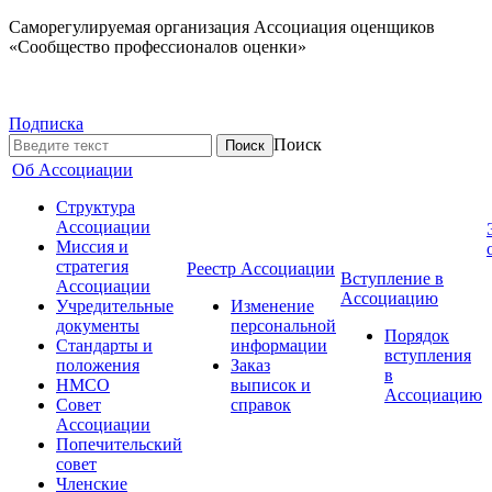
Саморегулируемая организация Ассоциация оценщиков
«Сообщество профессионалов оценки»
Подписка
Поиск
Об Ассоциации
Структура
Ассоциации
Миссия и
стратегия
Реестр Ассоциации
Вступление в
Ассоциации
Ассоциацию
Учредительные
Изменение
документы
персональной
Порядок
Стандарты и
информации
вступления
положения
Заказ
в
НМСО
выписок и
Ассоциацию
Совет
справок
Ассоциации
Попечительский
совет
Членские